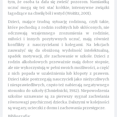
tym, że osoba ta dała się zwieść pozorom. Namiastką
uczuć mogą się też stać krótkie, intensywne związki
łagodzące na chwilę ból i wstyd (Woititz, 2001).
Dzieci, mające trudną sytuację rodzinną, czyli takie,
które pochodzą z rodzin rozbitych lub skłóconych, nie
odczuwają wzajemnego zrozumienia w rodzinie,
miłości i innych pozytywnych uczuć, mają również
konflikty z nauczycielami i kolegami. Na lekcjach
zauważyć się da obniżoną wydolność intelektualną,
spadek motywacji, złe zachowanie w szkole. Dzieci z
rodzin alkoholowych przeważnie mają dobre stopnie,
ale nie wykorzystują w pełni swoich możliwości, a część
z nich popada w uzależnienia lub kłopoty z prawem.
Dzieci takie postrzegają nauczycieli jako nieżyczliwych
i niesprawiedliwych, często też nabierają negatywnego
stosunku do szkoły (Chmielnicki, 1982). Niepowodzenia
szkolne uznawane są za pierwszy sygnał zachwiania
równowagi psychicznej dziecka. Dalszymi w kolejności
są wagary, ucieczki z domu i zachowania przestępcze.
Bibliografia: