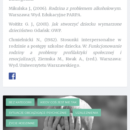
Mikulska J., (2006).
Rodzina z problemem alkoholowym
.
Warszawa: Wyd. Edukacyjne PARPA.
Woititz G. J., (2001).
Jak stworzyć dziecku wymarzone
dzieciństwo
. Gdańsk: GWP.
Chmielnicki N., (1982). Stosunki interpersonalne w
rodzinie a postępy szkolne dziecka. W:
Funkcjonowanie
rodziny a problemy profilaktyki społecznej i
resocjalizacji
, Ziemska M., Kwak A., (red.). Warszawa:
Wyd. Uniwersytetu Warszawskiego.
BEZ KATEGORII
KIEDY COŚ JEST NIE TAK
SYTUACJE OBCIĄŻAJĄCE PSYCHICZNIE
UZALEZNIENIA
ŻYCIE RODZINNE