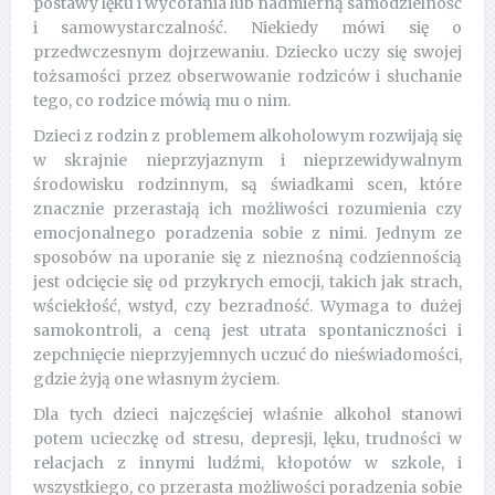
postawy lęku i wycofania lub nadmierną samodzielność
i samowystarczalność. Niekiedy mówi się o
przedwczesnym dojrzewaniu. Dziecko uczy się swojej
tożsamości przez obserwowanie rodziców i słuchanie
tego, co rodzice mówią mu o nim.
Dzieci z rodzin z problemem alkoholowym rozwijają się
w skrajnie nieprzyjaznym i nieprzewidywalnym
środowisku rodzinnym, są świadkami scen, które
znacznie przerastają ich możliwości rozumienia czy
emocjonalnego poradzenia sobie z nimi. Jednym ze
sposobów na uporanie się z nieznośną codziennością
jest odcięcie się od przykrych emocji, takich jak strach,
wściekłość, wstyd, czy bezradność. Wymaga to dużej
samokontroli, a ceną jest utrata spontaniczności i
zepchnięcie nieprzyjemnych uczuć do nieświadomości,
gdzie żyją one własnym życiem.
Dla tych dzieci najczęściej właśnie alkohol stanowi
potem ucieczkę od stresu, depresji, lęku, trudności w
relacjach z innymi ludźmi, kłopotów w szkole, i
wszystkiego, co przerasta możliwości poradzenia sobie