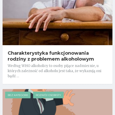
Charakterystyka funkcjonowania
rodziny z problemem alkoholowym
Według WHO alkoholicy to osoby pijące nadmiernie, u
których zależność od alkoholu jest taka, że wykazują oni
bądź …
BEZ KATEGORII
ROZWÓJ OSOBISTY