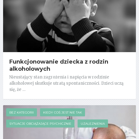
Funkcjonowanie dziecka z rodzin
alkoholowych
Nieustający stan zagrożenia i napięcia w rodzinie
alkoholowej skutkuje utratą spontaniczności. Dzieci uczą
się, że …
BEZ KATEGORII
KIEDY COŚ JEST NIE TAK
SYTUACJE OBCIĄŻAJĄCE PSYCHICZNIE
UZALEZNIENIA