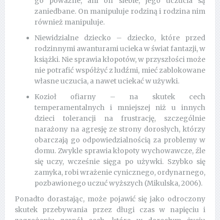
go poważne, ani on siebie, jego uczucia są
zaniedbane. On manipuluje rodziną i rodzina nim
również manipuluje.
Niewidzialne dziecko – dziecko, które przed
rodzinnymi awanturami ucieka w świat fantazji, w
książki. Nie sprawia kłopotów, w przyszłości może
nie potrafić współżyć z ludźmi, mieć zablokowane
własne uczucia, a nawet uciekać w używki.
Kozioł ofiarny – na skutek cech
temperamentalnych i mniejszej niż u innych
dzieci tolerancji na frustrację, szczególnie
narażony na agresję ze strony dorosłych, którzy
obarczają go odpowiedzialnością za problemy w
domu. Zwykle sprawia kłopoty wychowawcze, źle
się uczy, wcześnie sięga po używki. Szybko się
zamyka, robi wrażenie cynicznego, ordynarnego,
pozbawionego uczuć wyższych (Mikulska, 2006).
Ponadto dorastając, może pojawić się jako odroczony
skutek przebywania przez długi czas w napięciu i