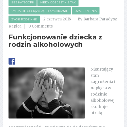
BEZ KATEGORII
KIEDY COŚ JEST NIE TAK
SYTUACJE OBCIĄŻAJĄCE PSYCHICZNIE
UZALEZNIENIA
2 czerwca 2016
By Barbara Paradysz-
ŻYCIE RODZINNE
Kapica
0 Comments
Funkcjonowanie dziecka z
rodzin alkoholowych
Nieustający
stan
zagrożenia i
napięcia w
rodzinie
alkoholowej
skutkuje
utratą