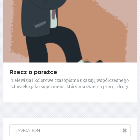
Rzecz o porażce
Telewizja i kolorowe czasopisma ukazują współczesnego
człowieka jako supermena, który ma świetną pracę , drogi
…
NAVIGATION