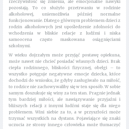
rzeczywistość się zmienia, ale emocjonalne nawyki
pozostają. To co służyło przetrwaniu w rodzinie
alkoholowej, uniemożliwia później normalne
funkcjonowanie. Dlatego głównym problemem dzieci z
rodzin alkoholowych jest upośledzenie zdolności do
wchodzenia w bliskie relacje z ludźmi i niska
samoocena często maskowana osiągnięciami
szkolnymi.
W wieku dojrzałym może przyjąć postawę opiekuna,
może nawet nie chcieć posiadać własnych dzieci. Brak
ciepła rodzinnego, bliskości fizycznej, obelgi – to
wszystko potęguje negatywne emocje dziecka, które
dochodzi do wniosku, że gdyby zasługiwało na miłość,
to rodzice nie zachowywaliby się w ten sposób. W sobie
samym doszukuje się winy za ten stan. Pragnie jednak
tym bardziej miłości, ale nawiązywanie przyjaźni i
bliższych relacji z innymi ludźmi staje się dla niego
problemem. Wini siebie za to, a w przyszłości może
trzymać wszystkich na dystans. Pojawiające się znaki
uczucia ze strony innego człowieka może tłumaczyć